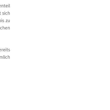
nteil
 sich
is zu
ichen
reits
mlich