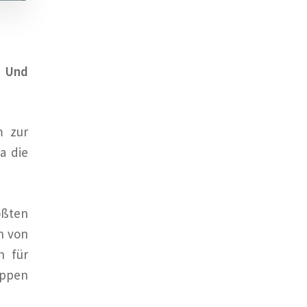
. Und
m zur
a die
ößten
h von
n für
uppen