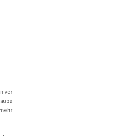
n vor
laube
 mehr