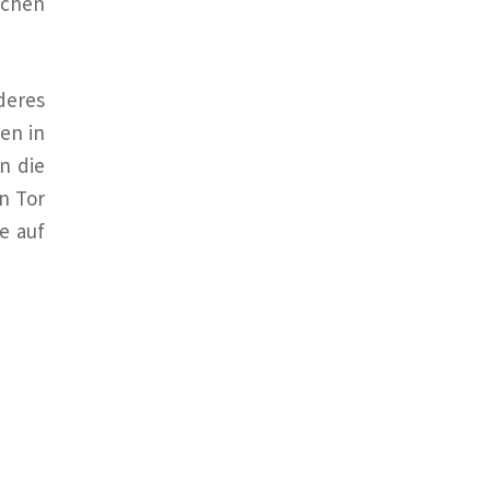
ichen
deres
en in
n die
n Tor
e auf