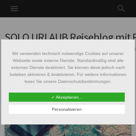
SOLO URLAUB Reiseblog mit R
Solo Urlaub Reiseblog: Reisetipps & Urlaubs-I
Wir verwenden technisch notwendige Cookies auf unserer
Webseite sowie externe Dienste. Standardmäßig sind alle
externen Dienste deaktiviert. Sie können diese jedoch nach
SCHLAGWORT:
WELTKARTE
belieben aktivieren & deaktivieren. Für weitere Informationen
lesen Sie unsere Datenschutzbestimmungen.
✓ Akzeptieren...
Personalisieren