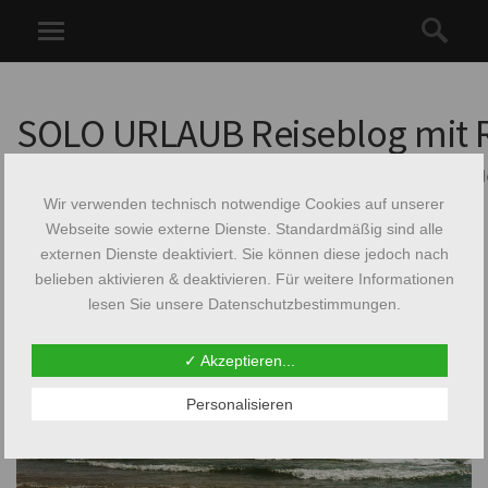
SOLO URLAUB Reiseblog mit R
Solo Urlaub Reiseblog: Reisetipps & Urlaubs-I
Wir verwenden technisch notwendige Cookies auf unserer
Webseite sowie externe Dienste. Standardmäßig sind alle
SCHLAGWORT:
DETROIT
externen Dienste deaktiviert. Sie können diese jedoch nach
belieben aktivieren & deaktivieren. Für weitere Informationen
lesen Sie unsere Datenschutzbestimmungen.
✓ Akzeptieren...
Personalisieren